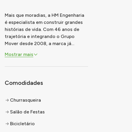
Mais que moradias, a HM Engenharia
é especialista em construir grandes
histórias de vida. Com 46 anos de
trajetória e integrando o Grupo
Mover desde 2008, a marca já
projetou e construiu mais de 140.000
Mostrar mais
unidades em mais de 120 municípios
do Brasil. Agora, a especialista em 1º
imóvel tem mais uma opção
inteligente para você morar em São
Comodidades
Carlos. Um
...
Churrasqueira
Salão de Festas
Bicicletário