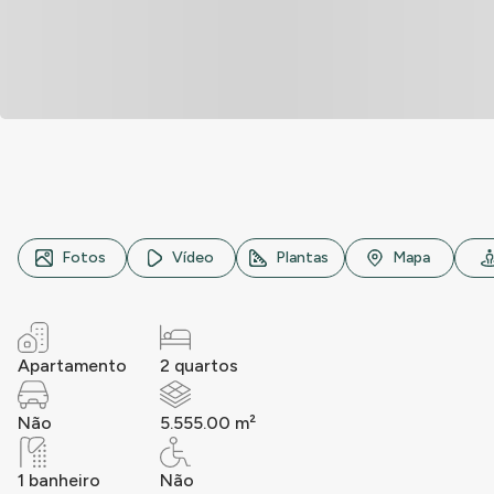
Rua Santa Maria de Trastevere, n° 11, Chácara Santa Etelv
Fotos
Vídeo
Plantas
Mapa
Apartamento
2 quartos
Não
5.555.00 m²
1 banheiro
Não