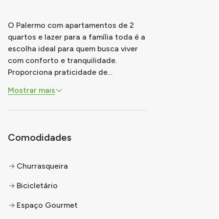
O Palermo com apartamentos de 2
quartos e lazer para a família toda é a
escolha ideal para quem busca viver
com conforto e tranquilidade.
Proporciona praticidade de
locomoção, sendo próximo ao
Mostrar mais
terminal Cidade Tiradentes e a
estação do monotrilho Jardim
Colonial. Além disso, conta diversos
serviços e comércios ao redor, como
Comodidades
supermercados, escola, o
...
Churrasqueira
Bicicletário
Espaço Gourmet