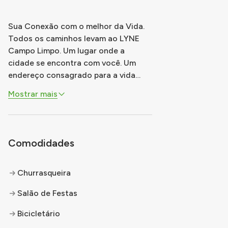
Sua Conexão com o melhor da Vida.
Todos os caminhos levam ao LYNE
Campo Limpo. Um lugar onde a
cidade se encontra com você. Um
endereço consagrado para a vida
ganhar movimento. Com mobilidade
Mostrar mais
para se conectar e morar melhor. Um
projeto com lazer que vai além do
comum. Feito para reunir várias
emoções e conquistas. LYNE é a
Comodidades
liberdade de viver no seu
...
Churrasqueira
Salão de Festas
Bicicletário