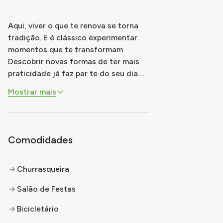
Aqui, viver o que te renova se torna
tradição. E é clássico experimentar
momentos que te transformam.
Descobrir novas formas de ter mais
praticidade já faz par te do seu dia.
Encontrar mais facilidade em cada
Mostrar mais
rua, mais liberdade para as suas
escolhas, mais felicidade de todas as
maneiras. Viver bem é escrever sua
própria história onde tradicional é
...
Comodidades
Churrasqueira
Salão de Festas
Bicicletário