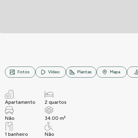
Rua Marcos Arruda, n° SN, Catumbi, São Paulo
Fotos
Vídeo
Plantas
Mapa
Apartamento
2 quartos
Não
34.00 m²
1 banheiro
Não