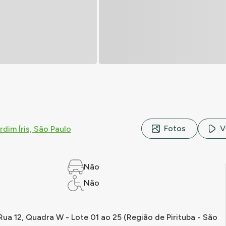
Fotos
V
dim Íris, São Paulo
Não
Não
a 12, Quadra W - Lote 01 ao 25 (Região de Pirituba - São