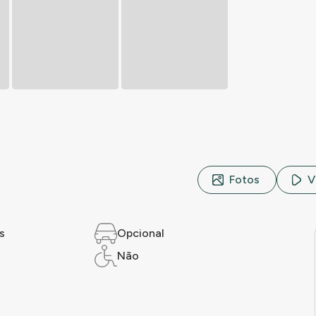
Fotos
V
s
Opcional
Não