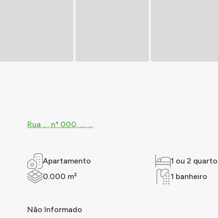
Rua ..., n° 000, ..., ...
Apartamento
1 ou 2 quarto
0.000 m²
1 banheiro
Não Informado