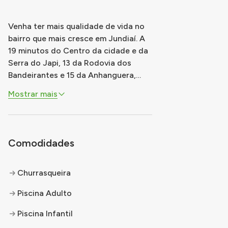
Venha ter mais qualidade de vida no
bairro que mais cresce em Jundiaí. A
19 minutos do Centro da cidade e da
Serra do Japi, 13 da Rodovia dos
Bandeirantes e 15 da Anhanguera,
com fácil acesso a São Paulo e aos
Mostrar mais
municípios da região. Verde e bem-
estar acima de tudo, com lazer
completo e unidades com vista para a
Serra do Japi. Plantas confortáveis e
Comodidades
...
Churrasqueira
Piscina Adulto
Piscina Infantil