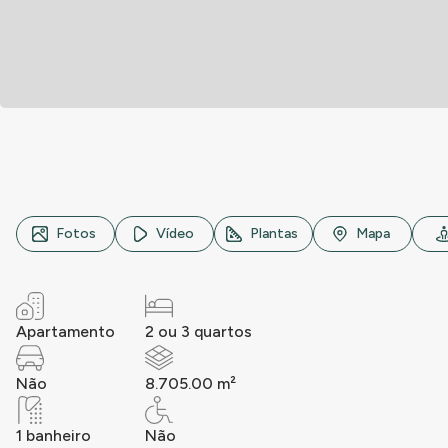
Avenida Reynaldo de Porcari, n° 975, Chácaras Saudáveis
Fotos
Vídeo
Plantas
Mapa
Apartamento
2 ou 3 quartos
Não
8.705.00 m²
1 banheiro
Não