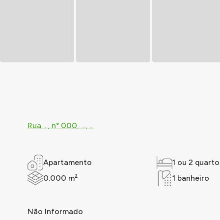
Rua ..., n° 000, ..., ...
Apartamento
1 ou 2 quarto
0.000 m²
1 banheiro
Não Informado