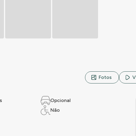
Fotos
V
s
Opcional
Não