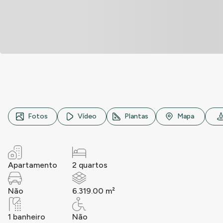
Avenida Sapopemba, n° 7737, Jardim Adutora, São Paulo
Fotos
Vídeo
Plantas
Mapa
Apartamento
2 quartos
Não
6.319.00 m²
1 banheiro
Não