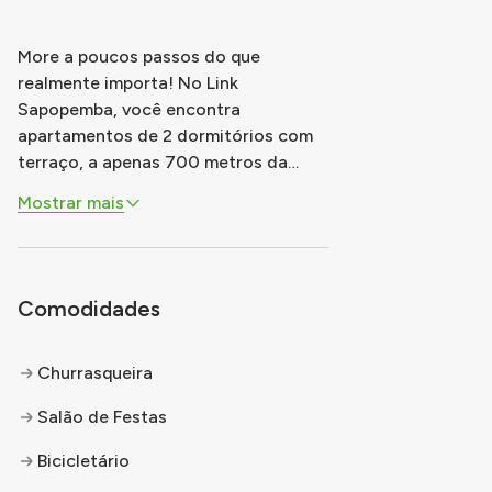
More a poucos passos do que
realmente importa! No Link
Sapopemba, você encontra
apartamentos de 2 dormitórios com
terraço, a apenas 700 metros da
Estação Vila Tolstói, cercado por
Mostrar mais
mercados, escolas e tudo o que
facilita o dia a dia. Com opções de
37m² e 39m², cada planta foi pensada
para oferecer conforto e praticidade.
Comodidades
E o lazer? É completo! Pisc
...
Churrasqueira
Salão de Festas
Bicicletário