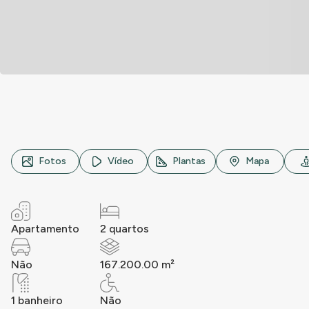
Avenida Custódio Domingos Corrêia, n° 100, Da Luz, Nova
Fotos
Vídeo
Plantas
Mapa
Apartamento
2 quartos
Não
167.200.00 m²
1 banheiro
Não