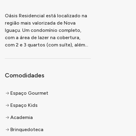
Oásis Residencial está localizado na
região mais valorizada de Nova
Iguaçu. Um condomínio completo,
com a área de lazer na cobertura,
com 2 e 3 quartos (com suíte), além
de opção quintal privativo. Digno de
um resort, com muita sofisticação e
exclusividade.
Comodidades
Espaço Gourmet
Espaço Kids
Academia
Brinquedoteca