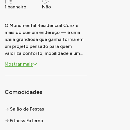
1 banheiro
Não
O Monumental Residencial Conx é
mais do que um endereço — é uma
ideia grandiosa que ganha forma em
um projeto pensado para quem
valoriza conforto, mobilidade e um
estilo de vida leve. Localizado em um
Mostrar mais
dos pontos mais icônicos da Zona
Sul de São Paulo, o empreendimento
une sofisticação e funcionalidade em
um só lugar. Com fácil acesso ao
Comodidades
metrô, shop
...
Salão de Festas
Fitness Externo