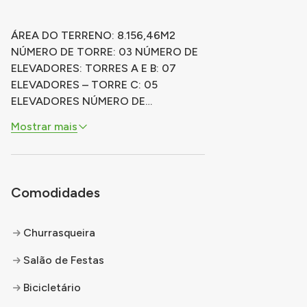
ÁREA DO TERRENO: 8.156,46M2
NÚMERO DE TORRE: 03 NÚMERO DE
ELEVADORES: TORRES A E B: 07
ELEVADORES – TORRE C: 05
ELEVADORES NÚMERO DE
UNIDADES: 939 NÚMERO DE VAGAS:
Mostrar mais
202 (CARRO), 03 (PCD) E 02 (MOTO)
NÚMERO DE ANDARES: TORRE A:
TÉRREO + 23 – TORRES B E C:
TÉRREO + 22 APARTAMENTOS POR
Comodidades
ANDAR: TORRES A E B: 15 UNIDADES
– TORRE C: 12 UNIDADES TIPOLOGIA:
...
Churrasqueira
Salão de Festas
Bicicletário