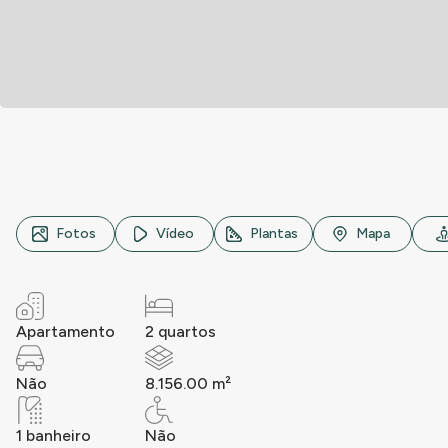
Rua Serra de Paracaína, n° SN, Mooca, São Paulo
Fotos
Vídeo
Plantas
Mapa
Apartamento
2 quartos
Não
8.156.00 m²
1 banheiro
Não