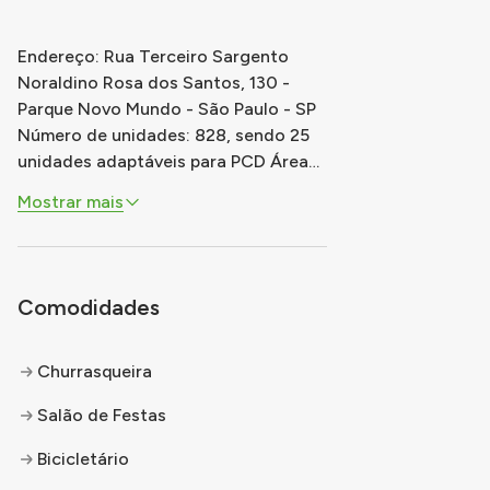
Endereço: Rua Terceiro Sargento
Noraldino Rosa dos Santos, 130 -
Parque Novo Mundo - São Paulo - SP
Número de unidades: 828, sendo 25
unidades adaptáveis para PCD Área
dos apartamentos: 31,42 m2 ou 31,66
Mostrar mais
m2, sendo 1 quarto nas unidades
adaptadas e 2 quartos nas demais
unidades Estacionamento: 2 vagas de
uso comum (1 PCD e 1 carga e
Comodidades
descarga) Prédio
...
Churrasqueira
Salão de Festas
Bicicletário