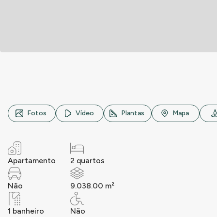
Rua Soldado Claudino Pinheiro, n° 151, Parque Novo Mund
Fotos
Vídeo
Plantas
Mapa
Apartamento
2 quartos
Não
9.038.00 m²
1 banheiro
Não