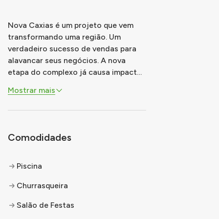
Nova Caxias é um projeto que vem
transformando uma região. Um
verdadeiro sucesso de vendas para
alavancar seus negócios. A nova
etapa do complexo já causa impacto
positivo, elevando a experiência
Mostrar mais
quando o assunto é moradia. Possui
uma localização estratégica, a
poucos minutos do comércio, da
infraestrutura local e de todas as
Comodidades
vias e conveniências d
...
Piscina
Churrasqueira
Salão de Festas