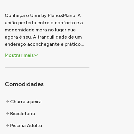
Conheça o Unni by Plano&Plano. A
união perfeita entre o conforto e a
modernidade mora no lugar que
agora é seu. A tranquilidade de um
endereço aconchegante e prático
que conduz você com facilidade a
Mostrar mais
tudo que importa ao seu redor. Um
lugar para a família morar muito bem,
naturalmente acolhedor e que vive
em um ritmo próprio cercado de
Comodidades
gente do bem
...
Churrasqueira
Bicicletário
Piscina Adulto