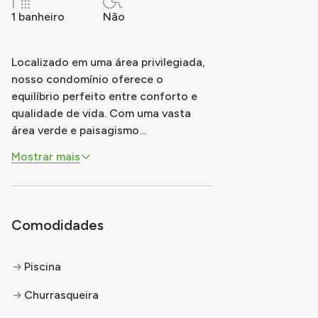
1 banheiro
Não
Localizado em uma área privilegiada,
nosso condomínio oferece o
equilíbrio perfeito entre conforto e
qualidade de vida. Com uma vasta
área verde e paisagismo
cuidadosamente planejado, o
Mostrar mais
Reserva Naturalis proporciona um
ambiente arborizado e tranquilo, ideal
para quem busca paz e contato com a
natureza. Nossos espaços de lazer,
Comodidades
como a piscina, o bo
...
Piscina
Churrasqueira