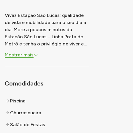
Vivaz Estação São Lucas: qualidade
de vida e mobilidade para o seu dia a
dia. More a poucos minutos da
Estação São Lucas – Linha Prata do
Metrô e tenha o privilégio de viver em
um apartamento de 2 quartos, com
Mostrar mais
lazer completo e um projeto pensado
para o seu conforto, bem-estar e
praticidade. Com localização
estratégica na Zona Leste, o Vivaz
Comodidades
Estaçã
...
Piscina
Churrasqueira
Salão de Festas